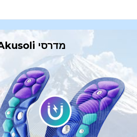
מדרסי Akusoli - אקופרסורה מגנטית לתמיכה ונוחות ממוקדת